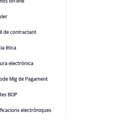
its on-line
uler
il de contractant
ia ètica
ura electrònica
íode Mig de Pagament
ctes BOP
ficacions electròniques