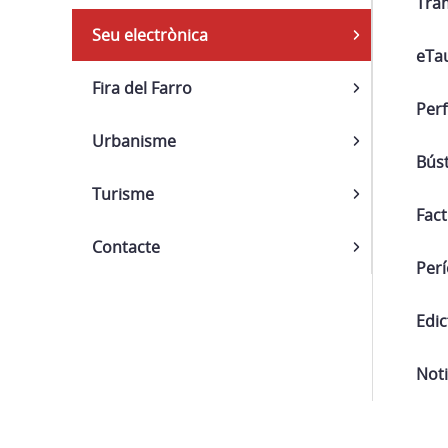
Tràm
Seu electrònica
eTa
Fira del Farro
Perf
Urbanisme
Búst
Turisme
Fact
Contacte
Per
Edi
Noti