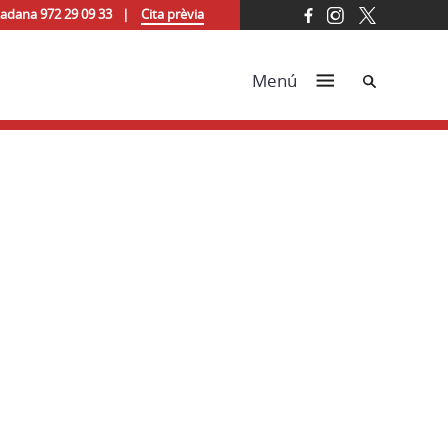
tadana 972 29 09 33
Cita prèvia
Cerca
Menú