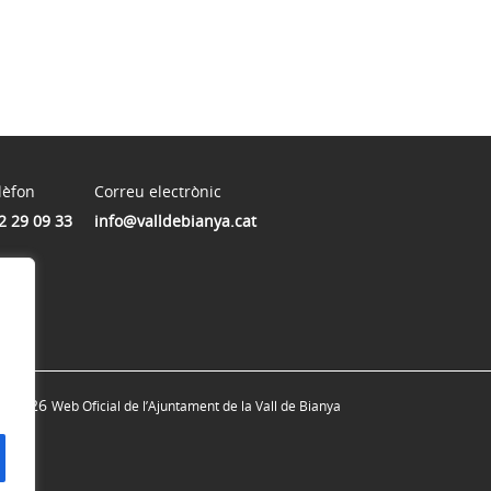
lèfon
Correu electrònic
2 29 09 33
info@valldebianya.cat
© 2026
Web Oficial de l’Ajuntament de la Vall de Bianya