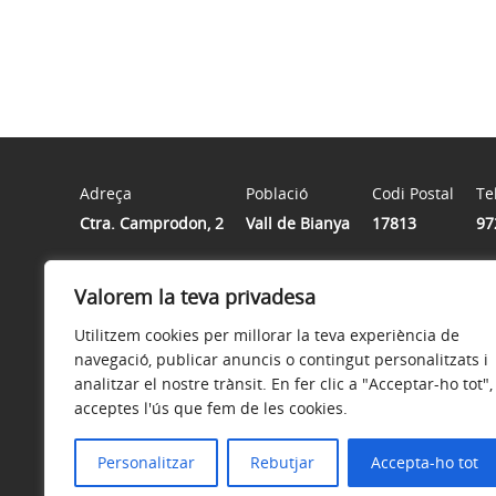
Adreça
Població
Codi Postal
Te
Ctra. Camprodon, 2
Vall de Bianya
17813
97
Valorem la teva privadesa
Horari
Dilluns a divendres de 8h a 15h
Utilitzem cookies per millorar la teva experiència de
navegació, publicar anuncis o contingut personalitzats i
analitzar el nostre trànsit. En fer clic a "Acceptar-ho tot",
acceptes l'ús que fem de les cookies.
Avís legal
Política de privacitat
Accessibilitat
Personalitzar
Rebutjar
Accepta-ho tot