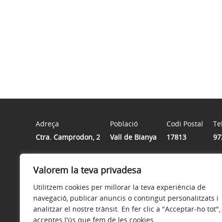
Adreça
Població
Codi Postal
Te
Ctra. Camprodon, 2
Vall de Bianya
17813
97
Horari
Valorem la teva privadesa
Dilluns a divendres de 8h a 15h
Utilitzem cookies per millorar la teva experiència de
navegació, publicar anuncis o contingut personalitzats i
analitzar el nostre trànsit. En fer clic a "Acceptar-ho tot",
acceptes l'ús que fem de les cookies.
Avís legal
Política de privacitat
Accessibilitat