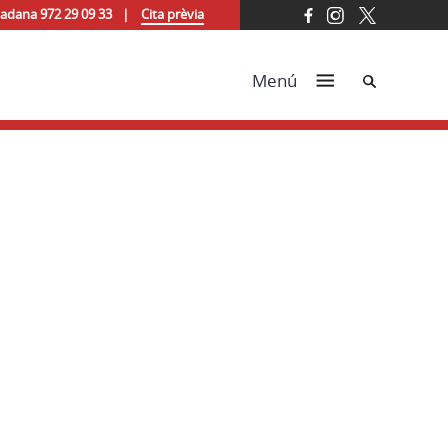
tadana 972 29 09 33
Cita prèvia
Cerca
Menú