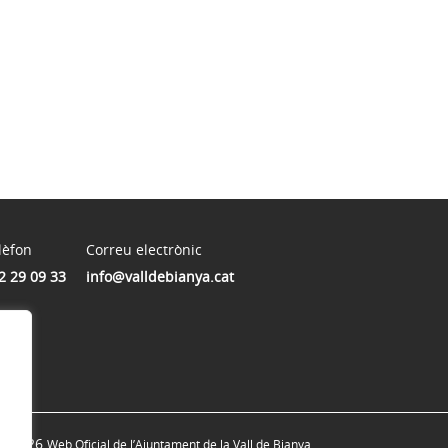
lèfon
Correu electrònic
2 29 09 33
info@valldebianya.cat
© 2026
Web Oficial de l’Ajuntament de la Vall de Bianya