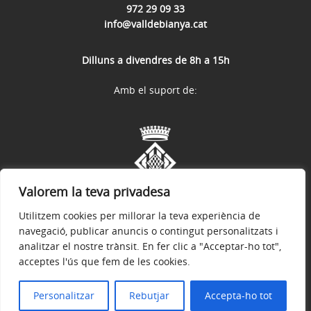
972 29 09 33
info@valldebianya.cat
Dilluns a divendres de 8h a 15h
Amb el suport de:
Valorem la teva privadesa
Utilitzem cookies per millorar la teva experiència de
navegació, publicar anuncis o contingut personalitzats i
analitzar el nostre trànsit. En fer clic a "Acceptar-ho tot",
acceptes l'ús que fem de les cookies.
Avís legal
Política de privacitat
Accessibilitat
© 2026
Web Oficial de l’Ajuntament de la Vall de Bianya
Personalitzar
Rebutjar
Accepta-ho tot