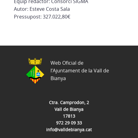
Equip redactor: Consorci SIGMA
Autor: Esteve Costa Sala
Pressupost: 327.022,80€
Web Oficial de
l’Ajuntament de la Vall de
Bianya
Ctra. Camprodon, 2
Vall de Bianya
17813
972 29 09 33
info@valldebianya.cat