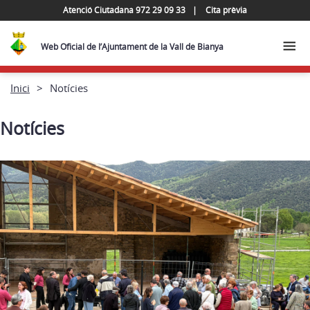
Atenció Ciutadana 972 29 09 33
Cita prèvia
Web Oficial de l’Ajuntament de la Vall de Bianya
Inici
Notícies
Notícies