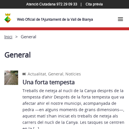
Atenció Ciutadana 972 29 09 33
Cita prèvia
Web Oficial de l’Ajuntament de la Vall de Bianya
Inici
General
General
Actualitat
,
General
,
Notícies
Una forta tempesta
Treballs de neteja al nucli de la Canya després de la
tempesta d’ahir Després de la forta tempesta que va
afectar ahir el nostre municipi, acompanyada de
pedra —en alguns moments de grans dimensions—,
aquest matí s’han iniciat els treballs de neteja als
carrers del nucli de la Canya. Les tasques se centren
en la […]