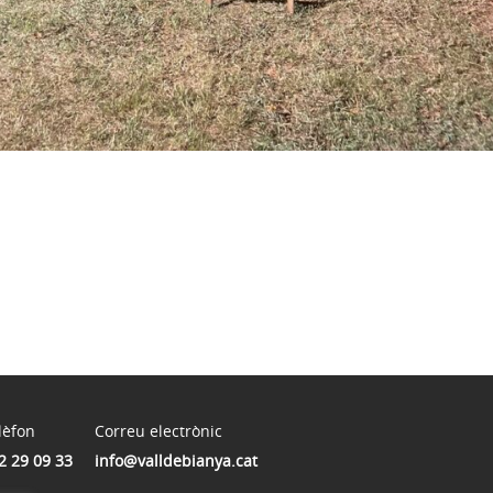
lèfon
Correu electrònic
2 29 09 33
info@valldebianya.cat