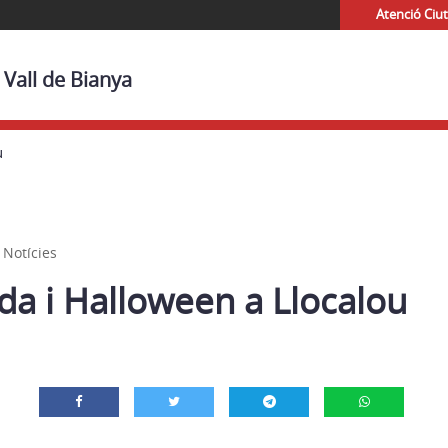
Atenció Ciu
 Vall de Bianya
u
,
Notícies
da i Halloween a Llocalou