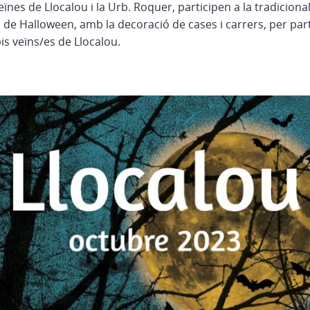
ïnes de Llocalou i la Urb. Roquer, participen a la tradicional
a de Halloween, amb la decoració de cases i carrers, per par
is veïns/es de Llocalou.