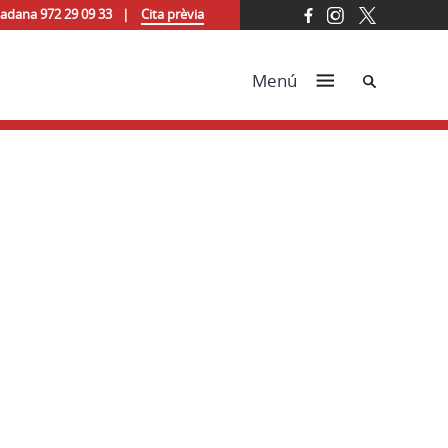
tadana 972 29 09 33
Cita prèvia
Cerca
Menú