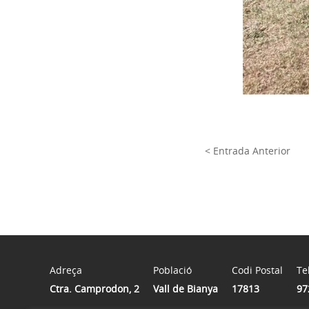
< Entrada Anterior
Adreça
Població
Codi Postal
Te
Ctra. Camprodon, 2
Vall de Bianya
17813
97