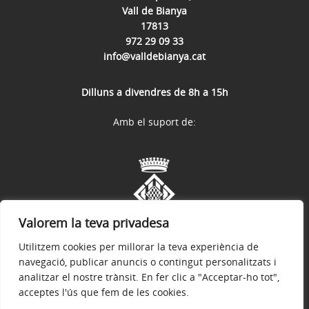
Vall de Bianya
17813
972 29 09 33
info@valldebianya.cat
Dilluns a divendres de 8h a 15h
Amb el suport de:
Valorem la teva privadesa
Utilitzem cookies per millorar la teva experiència de
navegació, publicar anuncis o contingut personalitzats i
analitzar el nostre trànsit. En fer clic a "Acceptar-ho tot",
acceptes l'ús que fem de les cookies.
Avís legal
Política de privacitat
Accessibilitat