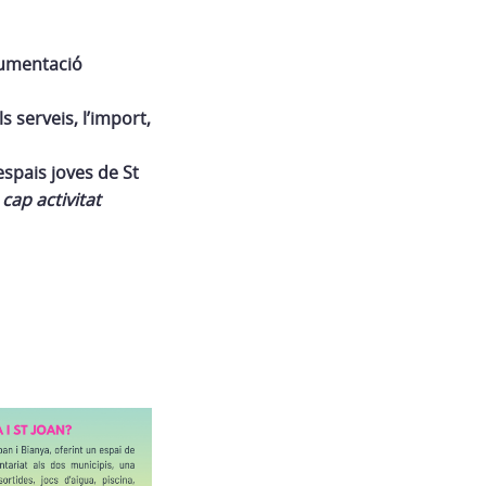
cumentació
s serveis, l’import,
spais joves de St
 cap activitat