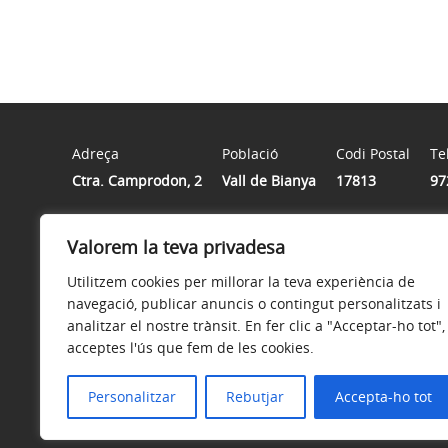
Adreça
Població
Codi Postal
Te
Ctra. Camprodon, 2
Vall de Bianya
17813
97
Valorem la teva privadesa
Horari
Dilluns a divendres de 8h a 15h
Utilitzem cookies per millorar la teva experiència de
navegació, publicar anuncis o contingut personalitzats i
analitzar el nostre trànsit. En fer clic a "Acceptar-ho tot",
acceptes l'ús que fem de les cookies.
Avís legal
Política de privacitat
Accessibilitat
Personalitzar
Rebutjar
Accepta-ho tot