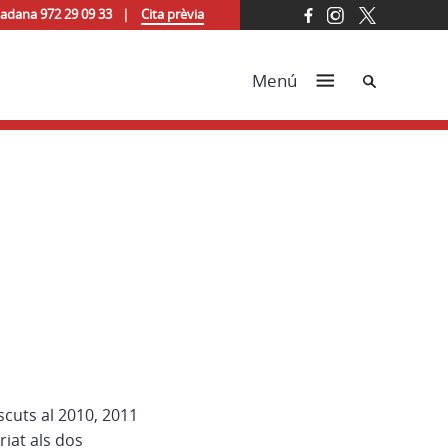
tadana 972 29 09 33
Cita prèvia
Cerca
Menú
scuts al 2010, 2011
riat als dos