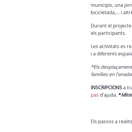
municipis, una jorn
bicicletada,… i al
Durant el projecte
els participants.
Les activitats es r
i a diferents espai
*Els desplaçaments
famílies en l’anad
INSCRIPCIONS
a t
pas
d’ajuda.
*
Míni
Els passos a realit