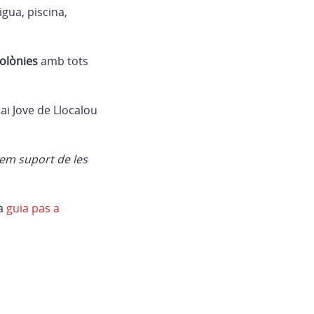
igua, piscina,
colònies
amb tots
pai Jove de Llocalou
rem suport de les
na
guia pas a