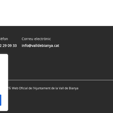
lèfon
Correu electrònic
2 29 09 33
info@valldebianya.cat
© 2026
Web Oficial de l’Ajuntament de la Vall de Bianya