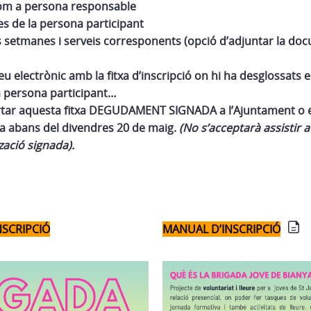
com a persona responsable
es de la persona participant
s setmanes i serveis corresponents (opció d’adjuntar la do
u electrònic amb la fitxa d’inscripció on hi ha desglossats el
a persona participant…
rtar aquesta fitxa DEGUDAMENT SIGNADA a l’Ajuntament o e
a abans del divendres 20 de maig.
(No s’acceptarà assistir a
zació signada).
NSCRIPCIÓ
MANUAL D’INSCRIPCIÓ