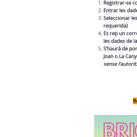
Registrar-se 
Entrar les dad
Seleccionar le
requerida)
Es rep un corre
les dades de l
S’haurà de po
Joan o La Cany
sense l’autorit
I